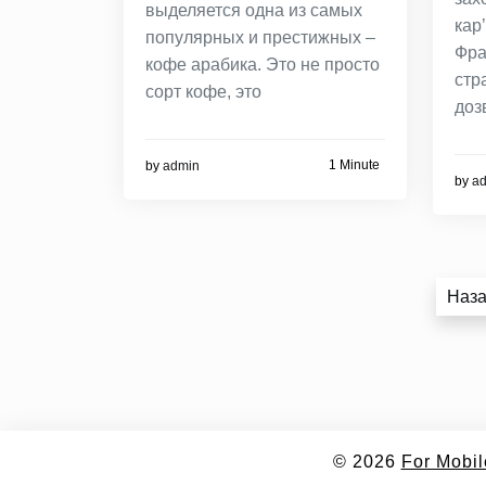
выделяется одна из самых
кар
популярных и престижных –
Фра
кофе арабика. Это не просто
стр
сорт кофе, это
доз
1 Minute
by
admin
by
a
Пагінація
Наз
записів
© 2026
For Mobil