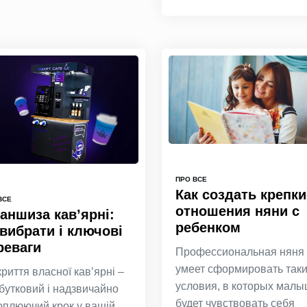
ПРО ВСЕ
Как создать крепки
ВСЕ
отношения няни с
аншиза кав’ярні:
ребенком
 вибрати і ключові
реваги
Профессиональная няня
умеет сформировать так
криття власної кав’ярні –
условия, в которых мал
бутковий і надзвичайно
будет чувствовать себя
оплюючий крок у вашій