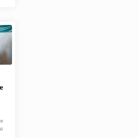
е
ие
ыш