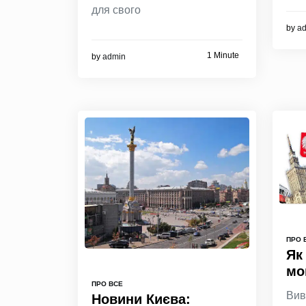
для свого
by
a
1 Minute
by
admin
ПРО 
Як
мо
ПРО ВСЕ
Вив
Новини Києва: