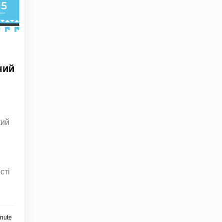
чий
кий
сті
inute