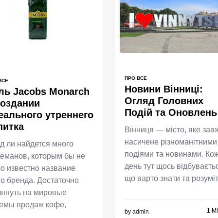
ПРО ВСЕ
ВСЕ
Новини Вінниці:
ль Jacobs Monarch
Огляд Головних
создании
Подій та Оновлень
еального утреннего
питка
Вінниця — місто, яке зав
насичене різноманітними
д ли найдется много
подіями та новинами. Ко
еманов, которым бы не
день тут щось відбуваєть
о известно название
що варто знати та розуміт
го бренда. Достаточно
лянуть на мировые
емы продаж кофе,
1 M
by
admin