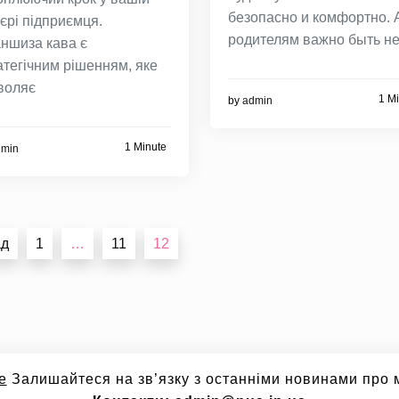
безопасно и комфортно. 
’єрі підприємця.
родителям важно быть н
ншиза кава є
атегічним рішенням, яке
воляє
1 M
by
admin
1 Minute
dmin
ад
1
…
11
12
e
Залишайтеся на зв’язку з останніми новинами про м