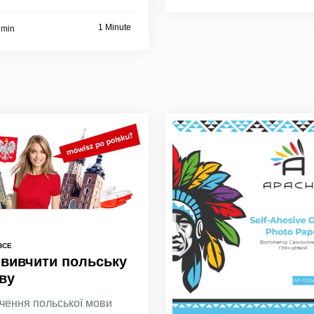
1 Minute
dmin
ВСЕ
 вивчити польську
ву
чення польської мови