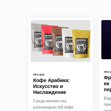
ПРО 
ПРО ВСЕ
Фр
Кофе Арабика:
як
Искусство и
пе
Наслаждение
Від
Среди множества
при
разновидностей кофе
зах