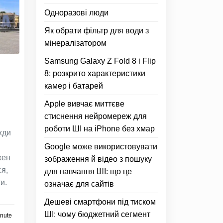
Одноразові люди
Як обрати фільтр для води з
мінералізатором
Samsung Galaxy Z Fold 8 і Flip
8: розкрито характеристики
камер і батарей
Apple вивчає миттєве
стиснення нейромереж для
роботи ШІ на iPhone без хмар
жди
Google може використовувати
жен
зображення й відео з пошуку
ся,
для навчання ШІ: що це
и.
означає для сайтів
Дешеві смартфони під тиском
ШІ: чому бюджетний сегмент
inute