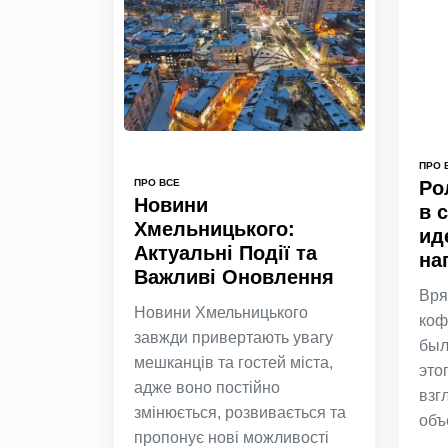
ПРО 
ПРО ВСЕ
Ро
Новини
в 
Хмельницького:
ид
Актуальні Події та
на
Важливі Оновлення
Вря
Новини Хмельницького
коф
завжди привертають увагу
был
мешканців та гостей міста,
это
адже воно постійно
взг
змінюється, розвивається та
объ
пропонує нові можливості