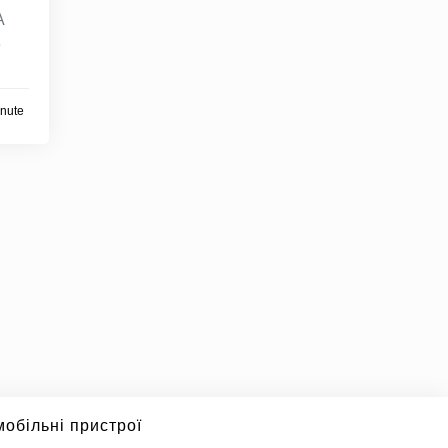
А
е
inute
обільні пристрої