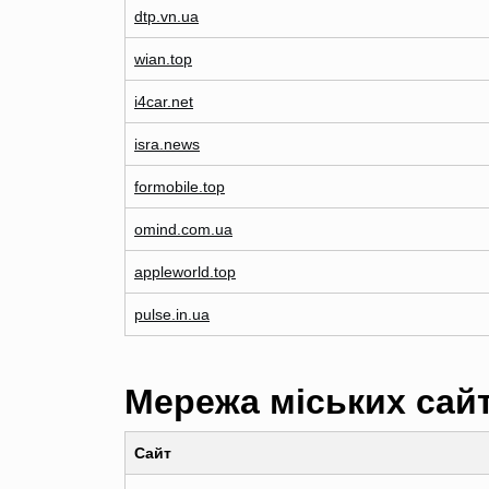
dtp.vn.ua
wian.top
i4car.net
isra.news
formobile.top
omind.com.ua
appleworld.top
pulse.in.ua
Мережа міських сай
Сайт