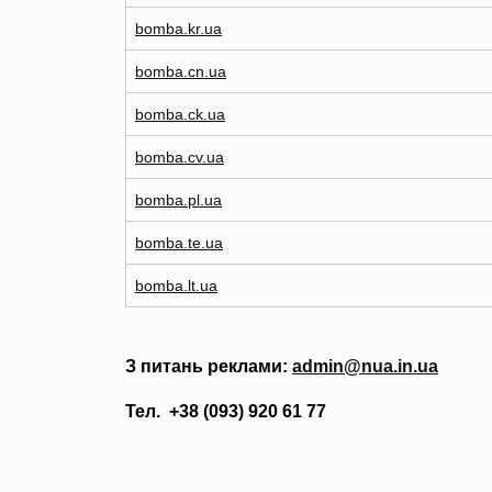
bomba.kr.ua
bomba.cn.ua
bomba.ck.ua
bomba.cv.ua
bomba.pl.ua
bomba.te.ua
bomba.lt.ua
З питань реклами:
admin@nua.in.ua
Тел. +38 (093) 920 61 77