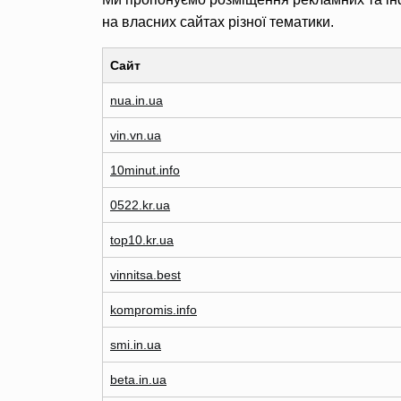
на власних сайтах різної тематики.
Сайт
nua.in.ua
vin.vn.ua
10minut.info
0522.kr.ua
top10.kr.ua
vinnitsa.best
kompromis.info
smi.in.ua
beta.in.ua