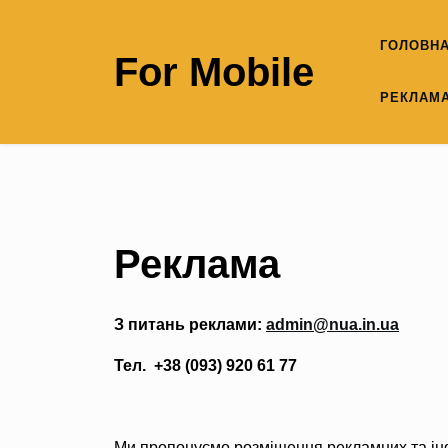
Skip
to
ГОЛОВН
For Mobile
content
РЕКЛАМ
Реклама
З питань реклами:
admin@nua.in.ua
Тел. +38 (093) 920 61 77
Ми пропонуємо розміщення рекламних та ін