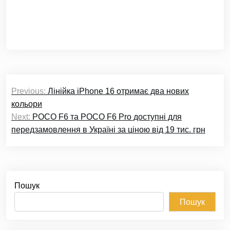
Навігація
Previous:
Лінійка iPhone 16 отримає два нових
записів
кольори
Next:
POCO F6 та POCO F6 Pro доступні для
передзамовлення в Україні за ціною від 19 тис. грн
Пошук
Пошук