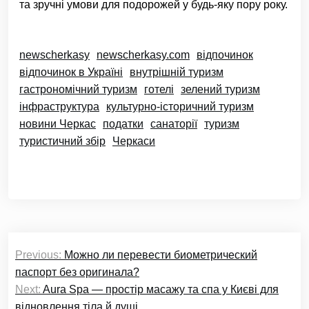
та зручні умови для подорожей у будь-яку пору року.
newscherkasy
newscherkasy.com
відпочинок
відпочинок в Україні
внутрішній туризм
гастрономічний туризм
готелі
зелений туризм
інфраструктура
культурно-історичний туризм
новини Черкас
податки
санаторії
туризм
туристичний збір
Черкаси
Навігація
Previous:
Можно ли перевести биометрический
записів
паспорт без оригинала?
Next:
Aura Spa — простір масажу та спа у Києві для
відновлення тіла й душі