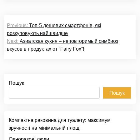
Навігація
Previous:
Топ-5 дешевих смартфонів, які
записів
розкуповують найшвидше
Next:
Азиатская кухня – неповторимый симбиоз
вкусов в продуктах от “Fairy Fox”!
Пошук
Пошук
Компактна раковина для туалету: максимум
зручності на мінімальній площі
Одноразові люди