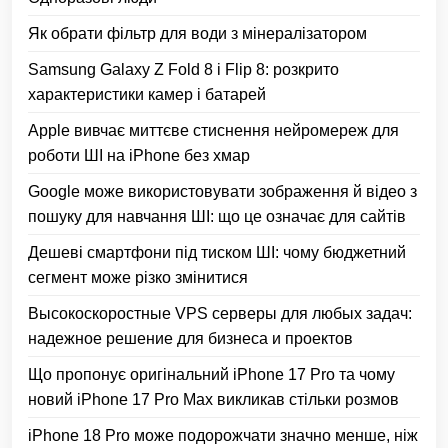
Як обрати фільтр для води з мінералізатором
Samsung Galaxy Z Fold 8 і Flip 8: розкрито
характеристики камер і батарей
Apple вивчає миттєве стиснення нейромереж для
роботи ШІ на iPhone без хмар
Google може використовувати зображення й відео з
пошуку для навчання ШІ: що це означає для сайтів
Дешеві смартфони під тиском ШІ: чому бюджетний
сегмент може різко змінитися
Высокоскоростные VPS серверы для любых задач:
надежное решение для бизнеса и проектов
Що пропонує оригінальний iPhone 17 Pro та чому
новий iPhone 17 Pro Max викликав стільки розмов
iPhone 18 Pro може подорожчати значно менше, ніж