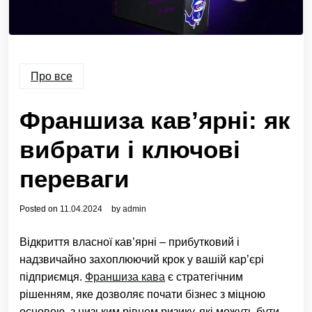
Про все
Франшиза кав’ярні: як
вибрати і ключові
переваги
Posted on
11.04.2024
by
admin
Відкриття власної кав’ярні – прибутковий і
надзвичайно захоплюючий крок у вашій кар’єрі
підприємця.
Франшиза кава
є стратегічним
рішенням, яке дозволяє почати бізнес з міцною
основою, з низьким рівнем ризику, які можуть бути