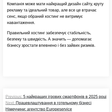
Компанія може мати найкращий дизайн сайту, круту
рекламу та ідеальний товар, але все це втрачає
сенс, якщо обраний хостинг не витримує
навантаження.
Правильний хостинг забезпечує стабільність,
безпеку та швидкість. А значить — допомагає
бізнесу зростати впевнено і без зайвих ризиків.
Навігація
Previous:
5 найкращих ігрових смартфонів в 2025 році
записів
Next:
Працевлаштування в готельному бізнесі
Німеччини: агентство Еuropeservice