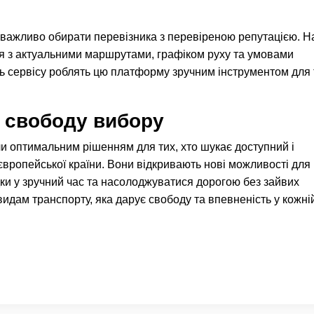
важливо обирати перевізника з перевіреною репутацією. Н
ся з актуальними маршрутами, графіком руху та умовами
сть сервісу роблять цю платформу зручним інструментом для 
ь свободу вибору
и оптимальним рішенням для тих, хто шукає доступний і
 європейської країни. Вони відкривають нові можливості для
ки у зручний час та насолоджуватися дорогою без зайвих
идам транспорту, яка дарує свободу та впевненість у кожні