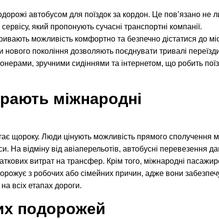
одорожі автобусом для поїздок за кордон. Це пов’язано не 
 сервісу, який пропонують сучасні транспортні компанії.
ривають можливість комфортно та безпечно дістатися до мі
и нового покоління дозволяють поєднувати тривалі переїзди
онерами, зручними сидіннями та інтернетом, що робить пої
рають міжнародні
ає щороку. Люди цінують можливість прямого сполучення м
си. На відміну від авіаперельотів, автобусні перевезення д
ткових витрат на трансфер. Крім того, міжнародні пасажир
одорожує з робочих або сімейних причин, адже вони забезпе
на всіх етапах дороги.
их подорожей