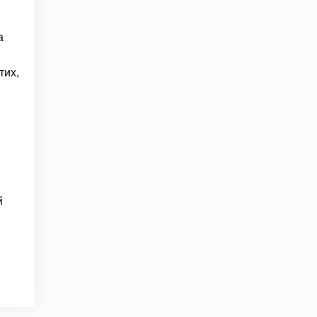
а
тих,
й