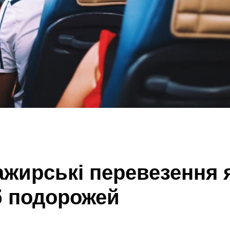
ажирські перевезення 
б подорожей