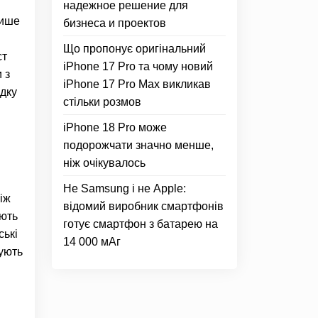
надежное решение для
лише
бизнеса и проектов
Що пропонує оригінальний
ст
iPhone 17 Pro та чому новий
 з
iPhone 17 Pro Max викликав
здку
стільки розмов
iPhone 18 Pro може
подорожчати значно менше,
ніж очікувалось
Не Samsung і не Apple:
іж
відомий виробник смартфонів
ають
готує смартфон з батарею на
ські
14 000 мАг
чують