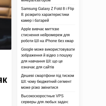
мінералізатором
Samsung Galaxy Z Fold 8 і Flip
8: розкрито характеристики
камер і батарей
Apple вивчає миттєве
стиснення нейромереж для
роботи ШІ на iPhone без хмар
Google може використовувати
зображення й відео з пошуку
для навчання ШІ: що це
означає для сайтів
Дешеві смартфони під тиском
як
ШІ: чому бюджетний сегмент
може різко змінитися
Высокоскоростные VPS
серверы для любых задач: