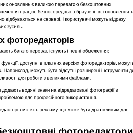
тійних оновлень є великою перевагою безкоштовних
зпечення працює безпосередньо в браузері, всі оновлення т
 відбуваються на сервері, і користувачі можуть відразу
их зусиль.
х фоторедакторів
ають багато переваг, існують і певні обмеження:
кі функції, доступні в платних версіях фоторедакторів, можут
. Наприклад, можуть бути відсутні розширені інструменти д
жливості для роботи з великими файлами.
и додають водяні знаки на відредаговані фотографії в
 проблемою для професійного використання.
едакторів містять рекламу, що може бути дратівливим для
 безкоштовні фоторедактори