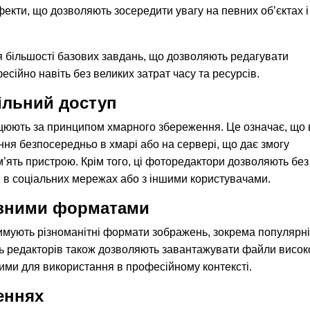
екти, що дозволяють зосередити увагу на певних об’єктах і
я більшості базових завдань, що дозволяють редагувати
сійно навіть без великих затрат часу та ресурсів.
пільний доступ
цюють за принципом хмарного збереження. Це означає, що 
ння безпосередньо в хмарі або на сервері, що дає змогу
м’ять пристрою. Крім того, ці фоторедактори дозволяють без
в соціальних мережах або з іншими користувачами.
різними форматами
мують різноманітні формати зображень, зокрема популярні
ть редакторів також дозволяють завантажувати файли висок
ними для використання в професійному контексті.
еннях