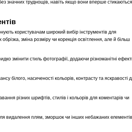
ез значних труднощів, навіть якщо вони вперше стикаються
ентів
нують користувачам широкий вибір інструментів для
 обрізка, зміна розміру чи корекція освітлення, але й більш
идко змінити стиль фотографії, додаючи різноманітні ефект
нсу білого, насиченості кольорів, контрасту та яскравості 
вання різних шрифтів, стилів і кольорів для коментарів чи
для видалення плям, зморшок чи інших небажаних елементів