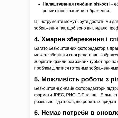
Налаштування глибини різкості
– еф
розмити інші частини зображення.
Ці інструменти можуть бути достатніми дл
зображення так, щоб воно виглядало профе
4. Хмарне збереження і с
Багато безкоштовних фоторедакторів пра
можете зберігати свої редаговані зображе
зберігати файли без зайвих турбот про па
проблем ділитися готовими зображеннями 
5. Можливість роботи з 
Безкоштовні онлайн фоторедактори підтри
формати JPEG, PNG, GIF та інші. Більшіс
роздільної здатності, що робить їх придат
6. Немає потреби в оновл