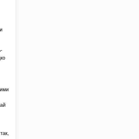
ти
-
дко
ними
чай
так,