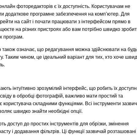
нлайн фоторедакторів є їх доступність. Користувачам не
и додаткове програмне забезпечення на комп’ютер. Для
рейти на сайт і почати працювати з інтерфейсом прямо в
ацюєте на різних пристроях або вам потрібно швидко зроби
х програм.
р також означає, що редагування можна здійснювати на будь
у. Таким чином, це ідеальний варіант для тих, хто хоче шви
ль.
ють інтуїтивно зрозумілий інтерфейс, що робить їх доступ
досвіду в обробці фотографій, важливо мати простий та
є користувача складними функціями. Всі інструменти зазви
воляє швидко знайти необхідні опції.
 доступ до простих інструментів для обрізки, змінення
трасту і додавання фільтрів. Ці функції зазвичай розташовані 