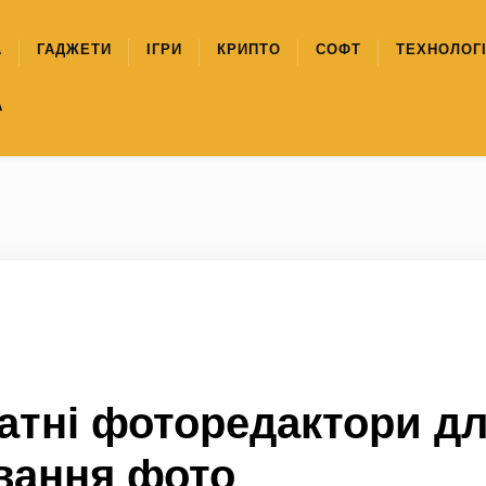
А
ГАДЖЕТИ
ІГРИ
КРИПТО
СОФТ
ТЕХНОЛОГІ
А
атні фоторедактори д
ування фото