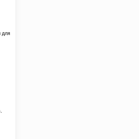
и для
.