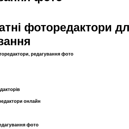
атні фоторедактори д
вання
торедактори, редагування фото
дакторів
редактори онлайн
едагування фото