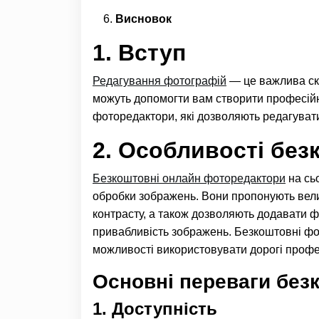
Висновок
1. Вступ
Редагування фотографій
— це важлива скл
можуть допомогти вам створити професійні
фоторедактори, які дозволяють редагувати
2. Особливості бе
Безкоштовні онлайн фоторедактори
на сь
обробки зображень. Вони пропонують вели
контрасту, а також дозволяють додавати фі
привабливість зображень. Безкоштовні фо
можливості використовувати дорогі профес
Основні переваги без
1. Доступність