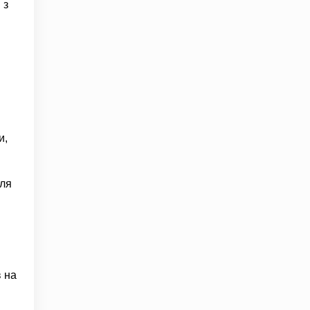
 з
и,
для
 на