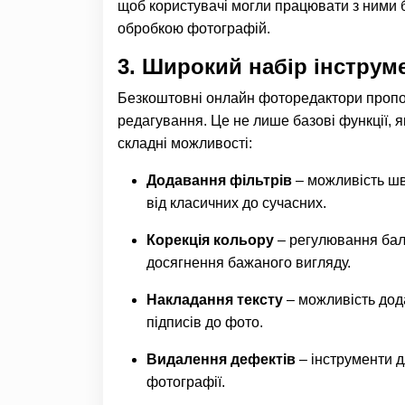
щоб користувачі могли працювати з ними б
обробкою фотографій.
3. Широкий набір інструм
Безкоштовні онлайн фоторедактори пропо
редагування. Це не лише базові функції, як
складні можливості:
Додавання фільтрів
– можливість шв
від класичних до сучасних.
Корекція кольору
– регулювання бала
досягнення бажаного вигляду.
Накладання тексту
– можливість дода
підписів до фото.
Видалення дефектів
– інструменти 
фотографії.