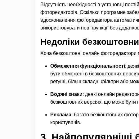
Відсутність необхідності в установці пос
фоторедакторів. Оскільки програмне забе
вдосконалення фоторедактора автоматично
використовувати нові функції без додатков
Недоліки безкоштовни
Хоча безкоштовні онлайн фоторедактори м
Обмеження функціональності
: дея
бути обмежені в безкоштовних версіях
ретуші, більш складні фільтри або мо
Водяні знаки
: деякі онлайн редактор
безкоштовних версіях, що може бути
Реклама
: багато безкоштовних фотор
користувачів.
3. Найпопулярніші