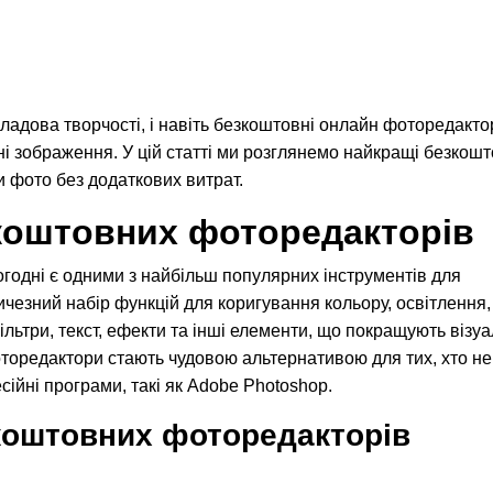
адова творчості, і навіть безкоштовні онлайн фоторедакто
 зображення. У цій статті ми розглянемо найкращі безкошт
 фото без додаткових витрат.
зкоштовних фоторедакторів
огодні є одними з найбільш популярних інструментів для
чезний набір функцій для коригування кольору, освітлення,
льтри, текст, ефекти та інші елементи, що покращують візу
торедактори стають чудовою альтернативою для тих, хто не
ійні програми, такі як Adobe Photoshop.
коштовних фоторедакторів