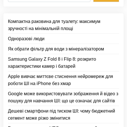
Компактна раковина для туалету: максимум
зручності на мінімальній площі
Одноразові люди
Як обрати фільтр для води з мінералізатором
Samsung Galaxy Z Fold 8 і Flip 8: розкрито
характеристики камер і батарей
Apple вивчає миттєве стиснення нейромереж для
роботи ШІ на iPhone без хмар
Google може використовувати зображення й відео з
пошуку для навчання ШІ: що це означає для сайтів
Дешеві смартфони під тиском ШІ: чому бюджетний
сегмент може різко змінитися