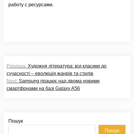
работу с ресурсами.
Навігація
Previous:
Художня література: від класики до
записів
сучасності – еволюція жанрів та стилів
Next:
Samsung працює над двома новими
смартфонами на базі Galaxy A56
Пошук
Пошук