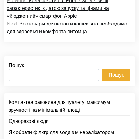
Previous:
Коли чекати на iPhone SE 4? Витік
записів
характеристик із датою запуску та цінами на
«бюджетний» смартфон Apple
Next:
Зоотовары для котов и кошек: что необходимо
для здоровья и комфорта питомца
Пошук
Пошук
Компактна раковина для туалету: максимум
зручності на мінімальній площі
Одноразові люди
Як обрати фільтр для води з мінералізатором