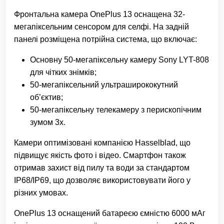
Фронтальна камера OnePlus 13 оснащена 32-
мегапіксельним сенсором для селфі. На задній
панелі розміщена потрійна система, що включає:
Основну 50-мегапіксельну камеру Sony LYT-808
для чітких знімків;
50-мегапіксельний ультраширококутний
об’єктив;
50-мегапіксельну телекамеру з перископічним
зумом 3x.
Камери оптимізовані компанією Hasselblad, що
підвищує якість фото і відео. Смартфон також
отримав захист від пилу та води за стандартом
IP68/IP69, що дозволяє використовувати його у
різних умовах.
OnePlus 13 оснащений батареєю ємністю 6000 мАг