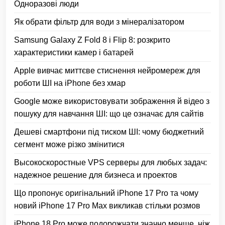
Одноразові люди
Як обрати фільтр для води з мінералізатором
Samsung Galaxy Z Fold 8 і Flip 8: розкрито
характеристики камер і батарей
Apple вивчає миттєве стиснення нейромереж для
роботи ШІ на iPhone без хмар
Google може використовувати зображення й відео з
пошуку для навчання ШІ: що це означає для сайтів
Дешеві смартфони під тиском ШІ: чому бюджетний
сегмент може різко змінитися
Высокоскоростные VPS серверы для любых задач:
надежное решение для бизнеса и проектов
Що пропонує оригінальний iPhone 17 Pro та чому
новий iPhone 17 Pro Max викликав стільки розмов
iPhone 18 Pro може подорожчати значно менше, ніж