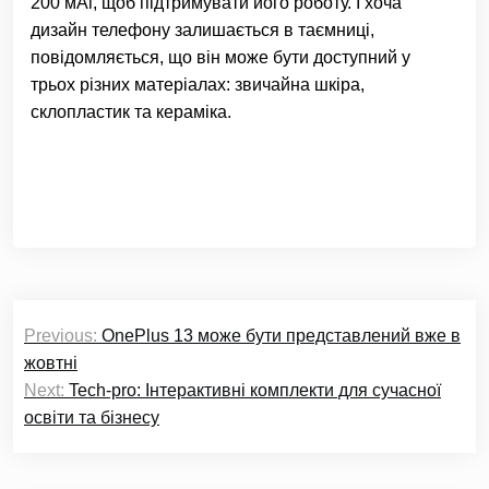
200 мАг, щоб підтримувати його роботу. І хоча
дизайн телефону залишається в таємниці,
повідомляється, що він може бути доступний у
трьох різних матеріалах: звичайна шкіра,
склопластик та кераміка.
Навігація
Previous:
OnePlus 13 може бути представлений вже в
записів
жовтні
Next:
Tech-pro: Інтерактивні комплекти для сучасної
освіти та бізнесу