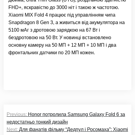
FHD+, яскравістю до 3000 ніт і такою ж частотою.
Xiaomi MIX Fold 4 працює під управлінням чипа
Snapdragon 8 Gen 3, а живиться від акумулятора на
5100 мАг з дротовою зарядкою на 67 Вт і
бездротовою на 50 Вт. У новинці встановлено
основну камеру на 50 МП + 12 МП + 10 МП і два
фронтальних датчики по 20 МП кожен.
Навігація
Previous:
Honor потролила Samsung Galaxy Fold 6 за
записів
недостатньо тонкий дизайн
Next:
Для фанатів фільму “Дедпул і Росомаха”: Xiaomi