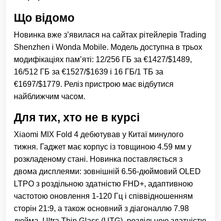
Що відомо
Новинка вже з’явилася на сайтах рітейлерів Trading
Shenzhen і Wonda Mobile. Модель доступна в трьох
модифікаціях пам’яті: 12/256 ГБ за €1427/$1489,
16/512 ГБ за €1527/$1639 і 16 ГБ/1 ТБ за
€1697/$1779. Реліз пристрою має відбутися
найближчим часом.
Для тих, хто не в курсі
Xiaomi MIX Fold 4 дебютував у Китаї минулого
тижня. Гаджет має корпус із товщиною 4.59 мм у
розкладеному стані. Новинка поставляється з
двома дисплеями: зовнішній 6.56-дюймовий OLED
LTPO з роздільною здатністю FHD+, адаптивною
частотою оновлення 1-120 Гц і співвідношенням
сторін 21:9, а також основний з діагоналлю 7.98
дюйма, Ultra Thin Glass (UTG), роздільною здатністю