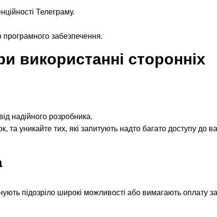
ційності Телеграму.
 програмного забезпечення.
ри використанні сторонніх
від надійного розробника.
к, та уникайте тих, які запитують надто багато доступу до 
а
нують підозріло широкі можливості або вимагають оплату з