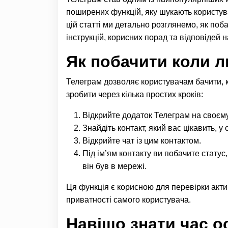
поширених функцій, яку шукають користувач
цій статті ми детально розглянемо, як по
інструкцій, корисних порад та відповідей 
Як побачити коли 
Телеграм дозволяє користувачам бачити, к
зробити через кілька простих кроків:
Відкрийте додаток Телеграм на своєму
Знайдіть контакт, який вас цікавить, у 
Відкрийте чат із цим контактом.
Під ім’ям контакту ви побачите статус, 
він був в мережі.
Ця функція є корисною для перевірки акт
приватності самого користувача.
Навіщо знати час о