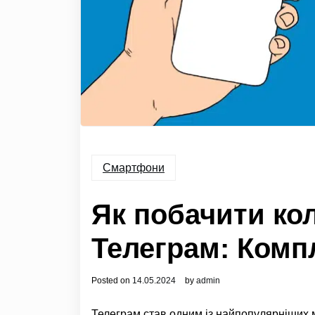
Смартфони
Як побачити ко
Телеграм: Комп
Posted on
14.05.2024
by
admin
Телеграм став одним із найпопулярніших ме