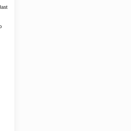
last
о