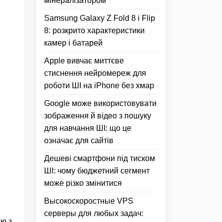
мінералізатором
Samsung Galaxy Z Fold 8 і Flip
8: розкрито характеристики
камер і батарей
Apple вивчає миттєве
стиснення нейромереж для
роботи ШІ на iPhone без хмар
Google може використовувати
зображення й відео з пошуку
для навчання ШІ: що це
означає для сайтів
Дешеві смартфони під тиском
ШІ: чому бюджетний сегмент
може різко змінитися
Высокоскоростные VPS
серверы для любых задач:
єю з