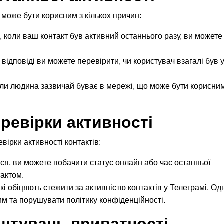
 може бути корисним з кількох причин:
, коли ваш контакт був активний останнього разу, ви можете
ті відповіді ви можете перевірити, чи користувач взагалі був 
коли людина зазвичай буває в мережі, що може бути корисни
ревірки активності
вірки активності контактів:
ося, ви можете побачити статус онлайн або час останньої
тактом.
які обіцяють стежити за активністю контактів у Телеграмі. Од
м та порушувати політику конфіденційності.
штувань приватності