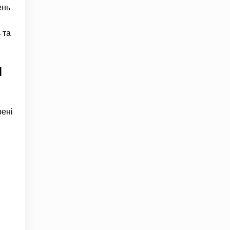
ень
 та
я
рені