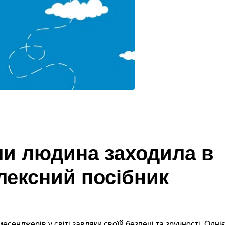
ли людина заходила в
лексний посібник
сенджерів у світі завдяки своїй безпеці та зручності. Одні