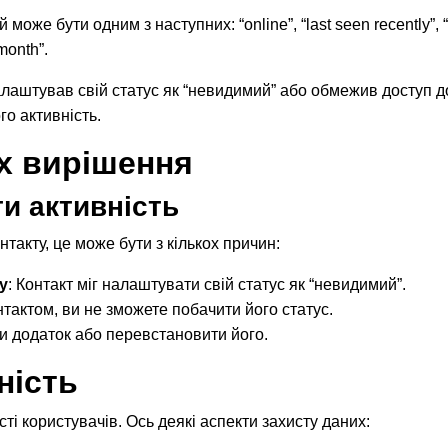
 може бути одним з наступних: “online”, “last seen recently”, “
month”.
алаштував свій статус як “невидимий” або обмежив доступ д
го активність.
їх вирішення
и активність
такту, це може бути з кількох причин:
у
: Контакт міг налаштувати свій статус як “невидимий”.
нтактом, ви не зможете побачити його статус.
и додаток або перевстановити його.
ність
і користувачів. Ось деякі аспекти захисту даних: