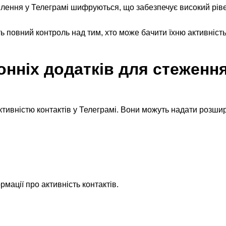
млення у Телеграмі шифруються, що забезпечує високий рів
ь повний контроль над тим, хто може бачити їхню активність
нніх додатків для стеженн
активністю контактів у Телеграмі. Вони можуть надати розши
мації про активність контактів.