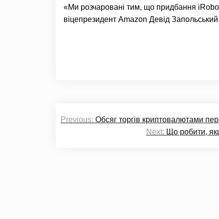
«Ми розчаровані тим, що придбання iRobo
віцепрезидент Amazon Девід Запольський
Навігація
Previous:
Обсяг торгів криптовалютами пере
записів
Next:
Що робити, як