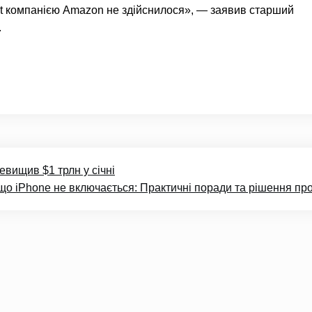
t компанією Amazon не здійснилося», — заявив старший
.
вищив $1 трлн у січні
що iPhone не включається: Практичні поради та рішення пр