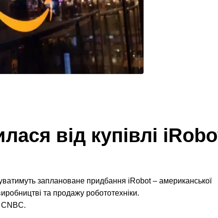
ася від купівлі iRobo
зуватимуть заплановане придбання iRobot – американської
 виробництві та продажу робототехніки.
є CNBC.