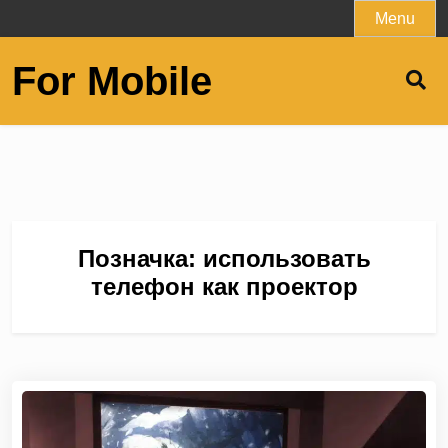
Skip
Menu
to
content
For Mobile
Позначка:
использовать
телефон как проектор