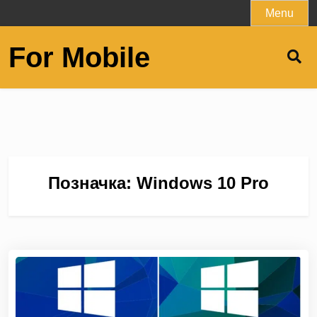
Skip
Menu
to
content
For Mobile
Позначка:
Windows 10 Pro