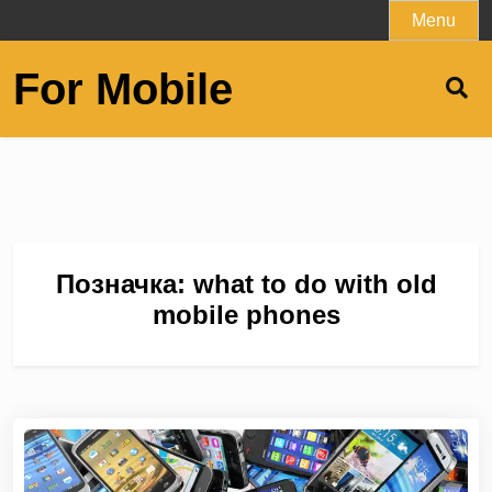
Skip
Menu
to
content
For Mobile
Позначка:
what to do with old
mobile phones