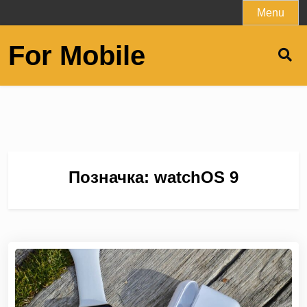
Skip
Menu
to
content
For Mobile
Позначка:
watchOS 9