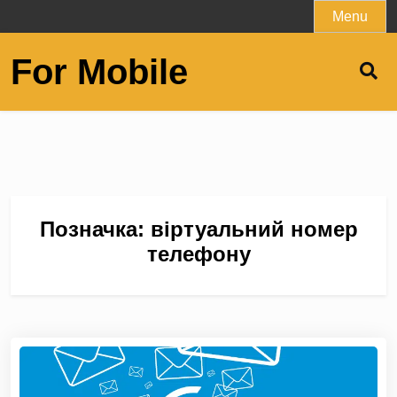
Skip
Menu
to
content
For Mobile
Позначка:
віртуальний номер
телефону