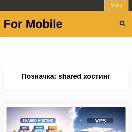
Skip
Menu
to
content
For Mobile
Позначка:
shared хостинг