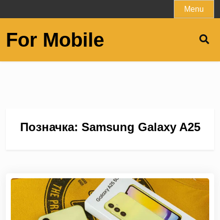
Skip
Menu
to
content
For Mobile
Позначка:
Samsung Galaxy A25