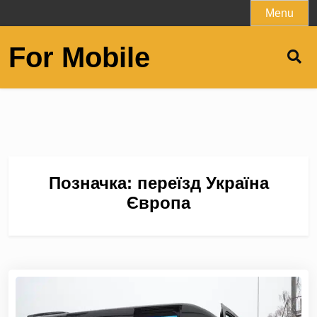
Skip
Menu
to
content
For Mobile
Позначка:
переїзд Україна
Європа