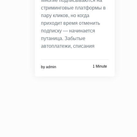
Многие подписываются на
стриминговые платформы в
пару кликов, но когда
приходит время отменить
подписку — начинается
путаница. Забытые
автоплатежи, списания
1 Minute
by
admin