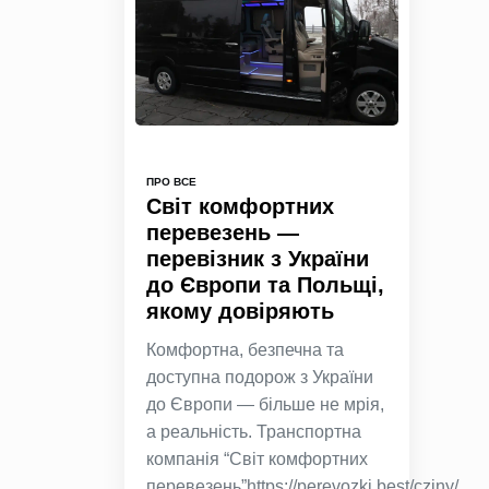
ПРО ВСЕ
Світ комфортних
перевезень —
перевізник з України
до Європи та Польщі,
якому довіряють
Комфортна, безпечна та
доступна подорож з України
до Європи — більше не мрія,
а реальність. Транспортна
компанія “Світ комфортних
перевезень”https://perevozki.best/cziny/