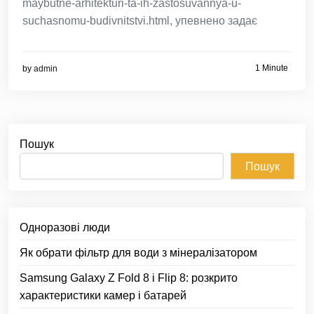
maybutne-arhitekturi-ta-ih-zastosuvannya-u-
suchasnomu-budivnitstvi.html, упевнено задає
1 Minute
by
admin
Пошук
Пошук
Одноразові люди
Як обрати фільтр для води з мінералізатором
Samsung Galaxy Z Fold 8 і Flip 8: розкрито
характеристики камер і батарей