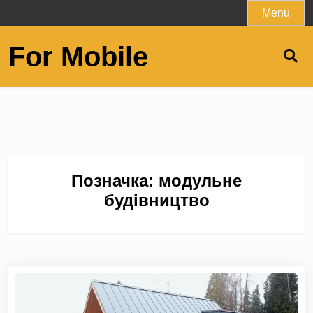
Skip
Menu
to
content
For Mobile
Позначка:
модульне
будівництво