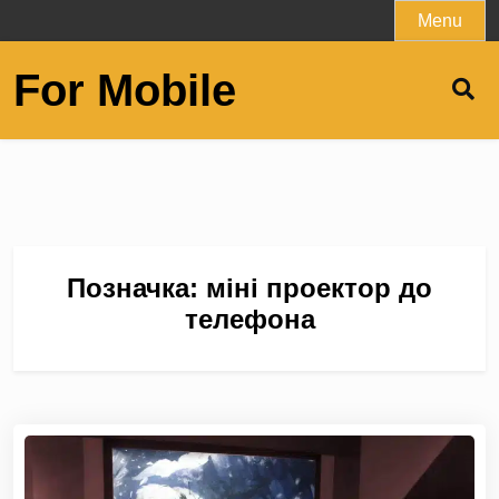
Skip
Menu
to
content
For Mobile
Позначка:
міні проектор до
телефона