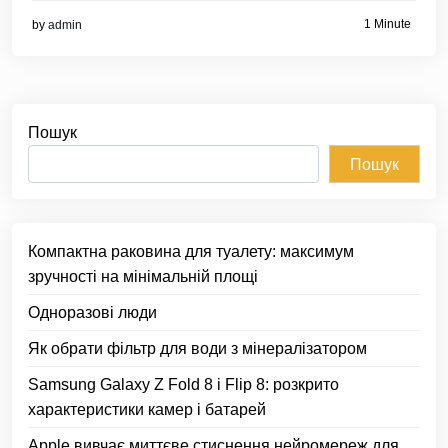
1 Minute
by
admin
Пошук
Пошук
Компактна раковина для туалету: максимум
зручності на мінімальній площі
Одноразові люди
Як обрати фільтр для води з мінералізатором
Samsung Galaxy Z Fold 8 і Flip 8: розкрито
характеристики камер і батарей
Apple вивчає миттєве стиснення нейромереж для