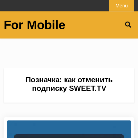
Skip
Menu
to
content
For Mobile
Позначка:
как отменить
подписку SWEET.TV