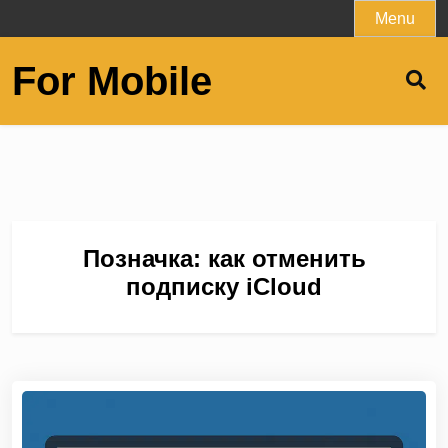
Skip
Menu
to
content
For Mobile
Позначка:
как отменить
подписку iCloud