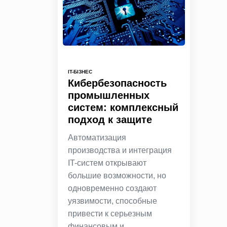
IT-БІЗНЕС
Кибербезопасность
промышленных
систем: комплексный
подход к защите
Автоматизация
производства и интеграция
IT-систем открывают
большие возможности, но
одновременно создают
уязвимости, способные
привести к серьезным
финансовым и