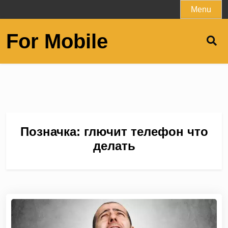
Skip
Menu
to
content
For Mobile
Позначка:
глючит телефон что
делать