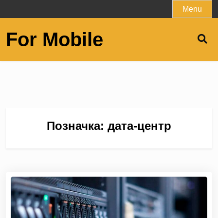
Skip
Menu
to
content
For Mobile
Позначка:
дата-центр