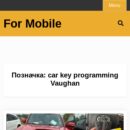
Skip
Menu
to
content
For Mobile
Позначка:
car key programming
Vaughan