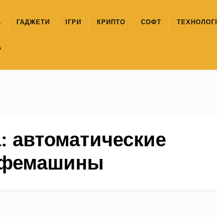
А
ГАДЖЕТИ
ІГРИ
КРИПТО
СОФТ
ТЕХНОЛОГІ
А
а:
автоматические
офемашины