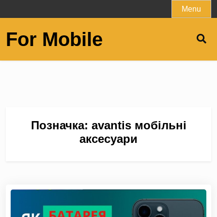
Skip
Menu
to
content
For Mobile
Позначка:
avantis мобільні
аксесуари