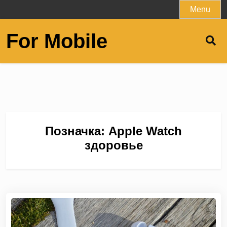
Skip
Menu
to
content
For Mobile
Позначка:
Apple Watch
здоровье