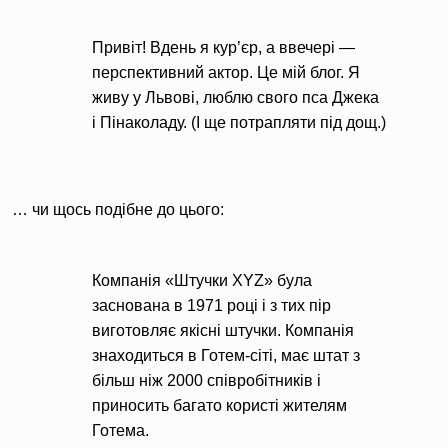
Привіт! Вдень я кур’єр, а ввечері —
перспективний актор. Це мій блог. Я
живу у Львові, люблю свого пса Джека
і Пінаколаду. (І ще потрапляти під дощ.)
… чи щось подібне до цього:
Компанія «Штучки XYZ» була
заснована в 1971 році і з тих пір
виготовляє якісні штучки. Компанія
знаходиться в Готем-сіті, має штат з
більш ніж 2000 співробітників і
приносить багато користі жителям
Готема.